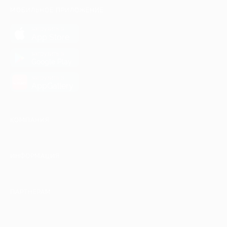
МОБИЛЬНОЕ ПРИЛОЖЕНИЕ
загрузить в
App Store
загрузить в
Google Play
загрузить в
AppGallery
КОМПАНИЯ
ИНФОРМАЦИЯ
ПАРТНЕРАМ