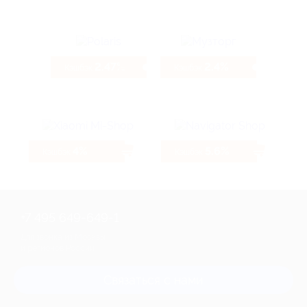
2.47%
2.4%
Кэшбэк
Кэшбэк
4%
5.6%
Кэшбэк
Кэшбэк
+7 495 649-649-1
Для звонка из Москвы
и регионов России
Связаться с нами