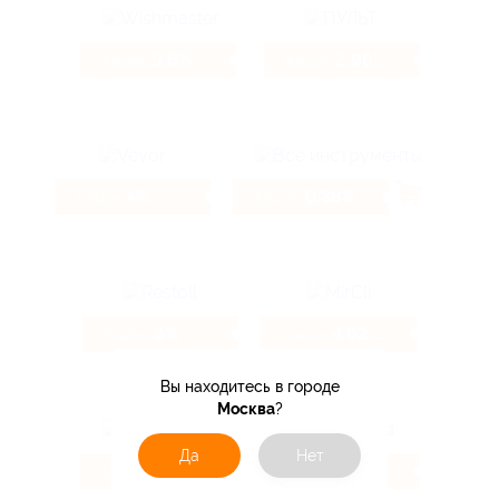
9.6%
2.98%
Кэшбэк
Кэшбэк
4%
0.38%
Кэшбэк
Кэшбэк
6%
4.62%
Кэшбэк
Кэшбэк
Вы находитесь в городе
Москва
?
Да
Нет
1.6%
10.4%
Кэшбэк
Кэшбэк