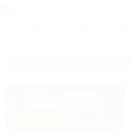
Услуги
Отели
Туры
Промокоды
Кэшбэк
Афиша 
Главная
Отели
Сибирь
Сибирь