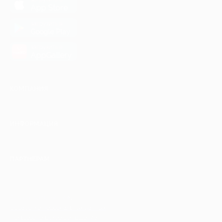
App Store
загрузить в
Google Play
загрузить в
AppGallery
КОМПАНИЯ
ИНФОРМАЦИЯ
ПАРТНЕРАМ
© 2010-2026 BIGLION
Обработка персональных данных
Пользовательское соглашение