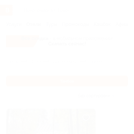
Услуги
Отели
Туры
Промокоды
Кэшбэк
Афиша 
Все скидки
- в мобильном приложении!
Скачать сейчас!
Главная
Отели
Другие города
Тамбов
Тамбов
Без сортировки