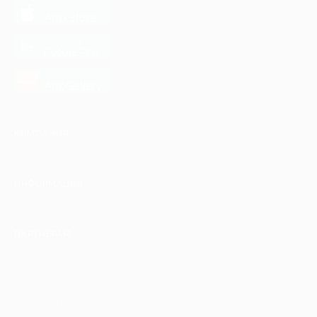
загрузить в
App Store
загрузить в
Google Play
загрузить в
AppGallery
КОМПАНИЯ
ИНФОРМАЦИЯ
ПАРТНЕРАМ
© 2010-2026 BIGLION
Обработка персональных данных