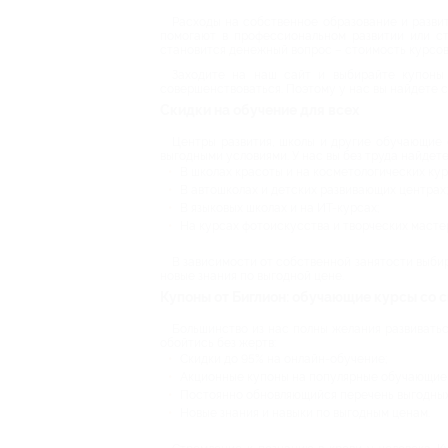
Расходы на собственное образование и развит
помогают в профессиональном развитии или с
становится денежный вопрос – стоимость курсов
Заходите на наш сайт и выбирайте купоны 
совершенствоваться. Поэтому у нас вы найдете 
Скидки на обучение для всех
Центры развития, школы и другие обучающие 
выгодными условиями. У нас вы без труда найдете
В школах красоты и на косметологических кур
В автошколах и детских развивающих центрах;
В языковых школах и на ИТ-курсах;
На курсах фотоискусства и творческих масте
В зависимости от собственной занятости выбир
новые знания по выгодной цене.
Купоны от Биглион: обучающие курсы со 
Большинство из нас полны желания развиваться
обойтись без жертв:
Скидки до 95% на онлайн-обучение;
Акционные купоны на популярные обучающие 
Постоянно обновляющийся перечень выгодных
Новые знания и навыки по выгодным ценам.