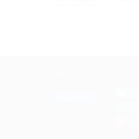
Стремление к познанию в крови у человека. К
ущерба для семейного бюджета!
+7 495 649-649-1
МОБИЛЬНО
Для звонка из Москвы
и регионов России
загрузи
App 
Связаться с нами
загрузи
Goog
загрузи
AppG