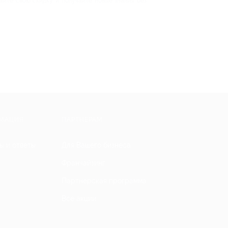
айте свою скидку и получайте новые знания без
МАЦИЯ
ПАРТНЕРАМ
ы и ответы
Для Вашего бизнеса
Франчайзинг
Партнерская программа
Все акции