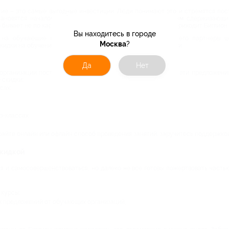
ие – это самые выгодные инвестиции. Люди понимают это и стремятся пост
тановятся началом собственного дела. Часто единственным сдерживающ
 бывает не по карману всем желающим. И тогда на помощь приходит Биглион.
Вы находитесь в городе
на обучающие курсы от организаций города. Biglion и его партнеры ц
Москва
?
скидки на обучение по различным направлениям деятельности.
Да
Нет
организации постоянно предлагают акции. Биглион собрал эти предложени
 скидки:
сах;
р-классах.
айте онлайн или офлайн способ проведения занятий, заручитесь поддержкой 
скидкой
 и самосовершенствоваться, но далеко не все готовы пожертвовать частью 
курсы;
 предложений от обучающих организаций;