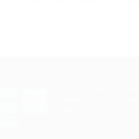
упоны от Биглион помогут направить это стремление в нужно русло. Забир
Е ПРИЛОЖЕНИЕ
КОМПАНИЯ
ИНФОР
Как работает Biglion
Вопрос
ть в
Store
Вакансии
Отзывы
ть в
le Play
Блог
ть в
allery