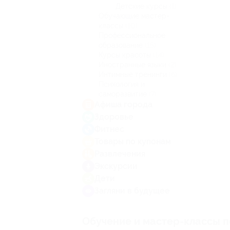
Детские курсы
(1)
Обучающие мастер-
классы
(10)
Профессиональное
образование
(15)
Курсы красоты
(14)
Иностранные языки
(2)
Интимные тренинги
(6)
Психология и
саморазвитие
(7)
Афиша города
Здоровье
Фитнес
Товары по купонам
Развлечения
Экскурсии
Дети
Загляни в будущее
Обучение и мастер-классы п