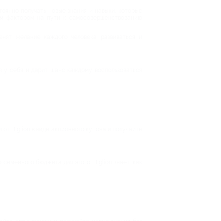
оянно получать новые знания и навыки, которые
им фактором на пути к самосовершенствованию
енят желание каждого человека развиваться и
я у себя и дарит шанс каждому воспользоваться
от Biglion в виде акционного купона и получайте
семейного бюджета для этого. Biglion знает, как