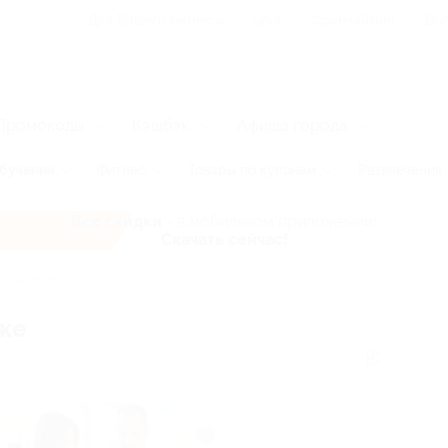
Для Вашего бизнеса
Блог
Франчайзинг
Воп
Промокоды
Кэшбэк
Афиша города
бучение
Фитнес
Товары по купонам
Развлечения
Все скидки
- в мобильном приложении!
Скачать сейчас!
 для детей
ске