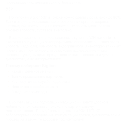
протезированию, имплантации, отбеливанию.
УЗИ
По купонам Biglion УЗИ в Томске можно сделать со скидкой до 90%.
Есть и акции на исследование определенных органов (сердца,
щитовидной железы и т. д.), и комплексные пакеты (диагностика
брюшной полости, суставов и не только).
В зависимости от типа исследования в купон на УЗИ может быть
включена консультация узкопрофильного специалиста — гинеколога,
уролога, кардиолог, маммолога, эндокринолога. В некоторых клиниках
предлагают трехмерное ультразвуковое исследование — она
позволяет увидеть орган сразу в нескольких плоскостях и делает
диагностику еще информативнее.
Почему выбирают Biglion:
Каждый день новые акции;
Только проверенные партнеры;
Круглосуточная служба поддержки;
Несколько способов оплаты;
Выгодные промокоды.
Выбирать акции и подходящий медицинский центр удобно в
мобильном приложении с поиском по карте и вашему
местоположению. Пользуйтесь скидками на УЗИ, МРТ, КТ,
лабораторные исследования, консультации врачей, диагностические
процедуры и держите здоровье под контролем!