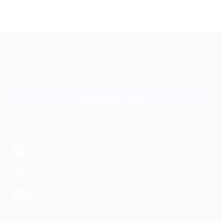
+7 495 649-649-1
Для звонка из Москвы
и регионов России
Связаться с нами
МОБИЛЬНОЕ ПРИЛОЖЕНИЕ
загрузить в
App Store
загрузить в
Google Play
загрузить в
AppGallery