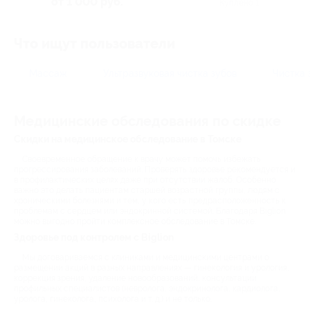
от 1 000 руб.
Куплено 1
Что ищут пользователи
Массаж
Ультразвуковая чистка зубов
Чистка 
Медицинские обследования по скидке
Скидки на медицинское обследование в Томске
Своевременное обращение к врачу может помочь избежать
прогрессирования заболеваний. Проверять здоровье рекомендуется и
в профилактических целях даже при отсутствии жалоб. Особенно
важно это делать пациентам старшей возрастной группы, людям с
хроническими болезнями и тем, у кого есть предрасположенность к
проблемам с сердцем или эндокринной системой. Благодаря Biglion
можно выгодно пройти комплексное обследование в Томске.
Здоровье под контролем с Biglion
Мы договариваемся с клиниками и медицинскими центрами о
размещении акций в разных направлениях — гинекология и урология,
коррекция зрения, удаление новообразований, консультации
профильных специалистов (невролога, эндокринолога, кардиолога,
уролога, гинеколога, психолога и т. д.) и не только.