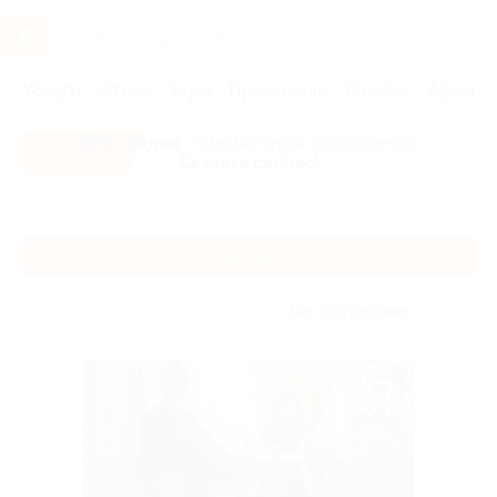
Услуги
Отели
Туры
Промокоды
Кэшбэк
Афиша 
Все скидки
- в мобильном приложении!
Скачать сейчас!
Главная
Услуги
Здоровье
Здоровье
Без сортировки