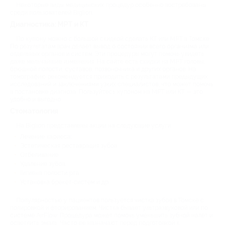
Некоторые виды медицинских процедур особенно востребованы
среди пользователей Biglion.
Диагностика: МРТ и КТ
По купону можно с большой скидкой сделать КТ или МРТ в Томске.
По результатам врач делает вывод о состоянии всего организма или
отдельных органов и систем. Эти процедуры могут помочь увидеть
даже мельчайшие изменения. На сайте есть скидки на МРТ головы,
брюшной полости, суставов, позвоночника и других органов. На
томографию рекомендуется приходить с результатами предыдущих
исследований и заключениями узких специалистов, что может помочь
в постановке диагноза. Пользуйтесь купоном на МРТ или КТ — это
удобно и выгодно.
Стоматология
На Biglion представлены акции на следующие услуги:
Лечение кариеса;
Эстетическая реставрация зубов;
Отбеливание;
Удаление зубов;
Гигиена полости рта;
Установка брекет-систем и др.
Популярностью у пациентов пользуется чистка зубов в Томске с
полировкой и фторированием. Чистка бывает ультразвуковой или по
системе AirFlow. Процедура может помочь уменьшить зубной налет и
осветлить эмаль. Часто ее назначают перед подготовкой к