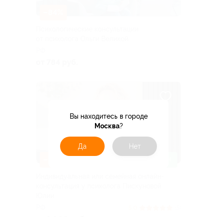
–84%
Психологические консультации
от психолога Ольги Великой
РФ
от 784 руб.
Вы находитесь в городе
Москва
?
Да
Нет
–50%
ЗАПИСАТЬСЯ ОНЛАЙН
Индивидуальная или семейная онлайн-
консультация у психолога Пискуновой
Юлии
РФ
5.0
(5)