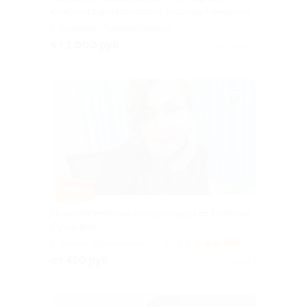
консультации психолога Марины Немцевой
г. Иваново, Лежневская ул.,
д. 55, эт. 4, каб. 4.21 (ТРЦ
от 1 000 руб.
Куплено 2
«Тополь»)
–50%
Психологические консультации от Натальи
Сунцовой
г. Пермь, Горловская
5.0
(21)
+2
ул., д. 92а
от 450 руб.
Куплено 1