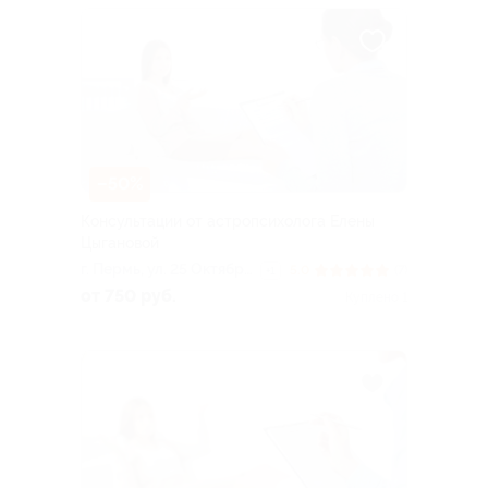
–50%
Консультации от астропсихолога Елены
Цыгановой
г. Пермь, ул. 25 Октября,
5.0
(7)
+1
д. 17
от 750 руб.
Куплено 1