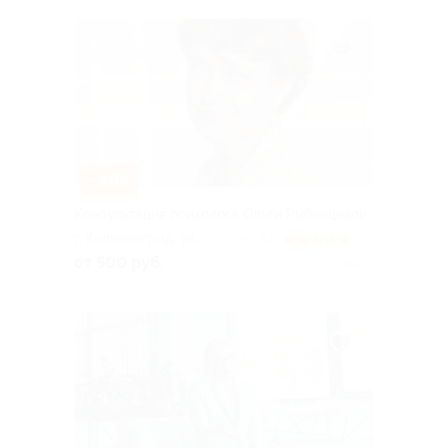
–50%
Консультация психолога Ольги Рыбинцевой
г. Калининград, ул.
5.0
(14)
+1
Георгия Димитрова, д.
от 500 руб.
Куплено 2
28, каб. 3