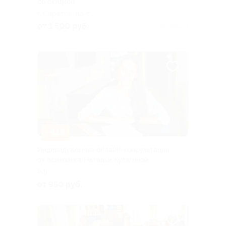
со скидкой
г. Саратов, пр-т
Столыпина, д. 8
от 1 500 руб.
Куплено 1
–81%
Индивидуальные онлайн-консультации
от психолога Натальи Кулягиной
РФ
от 950 руб.