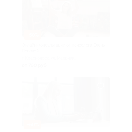
–50%
Онлайн-консультации от психолога Елены
Поповой
г. Красноярск, ул. Маерчака,
д. 18 (204)
от 750 руб.
–50%