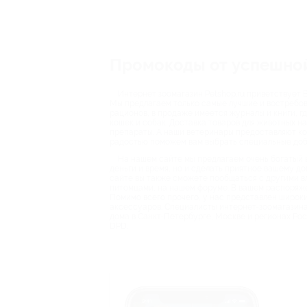
Промокоды от успешной
Интернет зоомагазин Petshop.ru приветствует 
Мы предлагаем только самые лучшие и востребова
рационов, в продаже имеется журналы и книги, г
кошек и собак. Доставка товаров для животных н
препараты. А наши ветеринары предоставляют ко
радостью поможем вам выбрать специальные доба
На нашем сайте мы предлагаем очень богатый в
деньги и время, но и сделать приятное вашему 
сайте вы также сможете пообщаться с другими в
питомцами, на нашем форуме. В вашем распоряже
Помимо всего прочего, у нас представлен широки
аксессуаров. Специалисты интернет-зоомагазина 
дома в Санкт-Петербурге, Москве и регионах Ро
DPD.