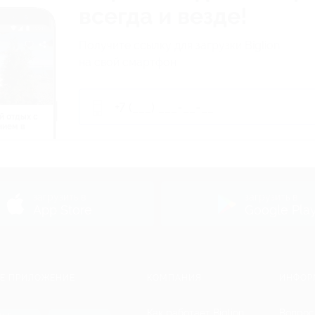
всегда и везде!
Получите ссылку для загрузки Biglion
на свой смартфон
й отдых c
нием в
ь
загрузить в
загрузить в
App Store
Google Pla
Е ПРИЛОЖЕНИЕ
КОМПАНИЯ
ИНФОР
Как работает Biglion
Вопрос