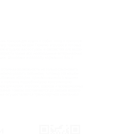
х товаров для кошек и собак, птиц и грызунов.
вку товаров на дом. Помимо игрушек и готовых
уем игрушки, аксессуары и лакомства для ваших
приобрести также все необходимые ветеринарные
ек, дозировке и способу кормления. Мы с
о отличная возможность не только сэкономить
ы можно уделить любимому питомцу. На нашем
 забавные истории, приключившиеся с вашими
у и получить подробнейшую консультацию.
мов для кошек, игрушек, одежды и всевозможных
азанные товары доставляются до дверей вашего
авка осуществляется транспортной компанией
и