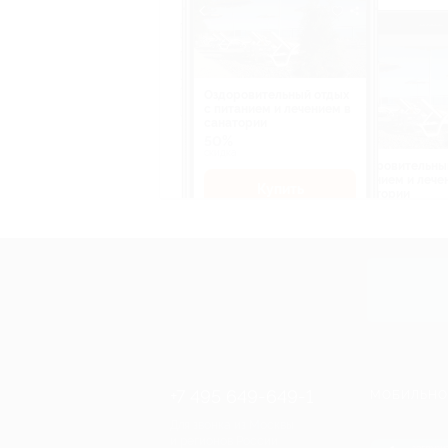
Оздоровительный отдых
c питанием и лечением в
санатории
50%
cкидка
Оздоровительны
питанием и лече
Купить
санатории
50%
cкидка
Купит
+7 495 649-649-1
МОБИЛЬНО
Для звонка из Москвы
и регионов России