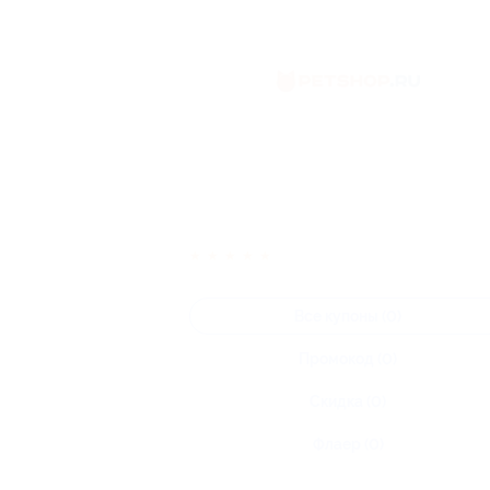
★
★
★
★
★
Все купоны (0)
Промокод (0)
Скидка (0)
Флаер (0)